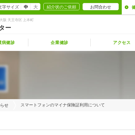
文字サイズ
中
大
紹介状のご依頼
お問合わせ
大阪 天王寺区 上本町
ター
慣病健診
企業健診
アクセス
施設概
施設ギ
年間ス
医師紹
スマートフォンのマイナ保険証利用について
らせ