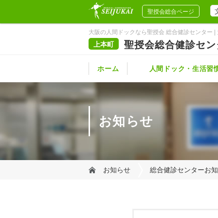
聖授会総合ページ
大阪の人間ドックなら聖授会 総合健診センター | 
聖授会総合健診セン
上本町
ホーム
人間ドック・生活習
健診コース一覧
オプション検査
健診の流れ
健診前のご注意
人間ドックQ&A
健診結果の見方
お知らせ
お知らせ
総合健診センターお知