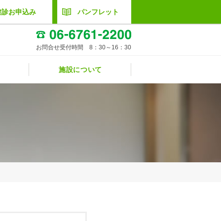
健診お申込み
パンフレット
お問合せ受付時間 8：30～16：30
施設について
要
ャラリー
ケジュール
介