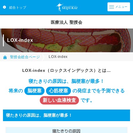
メニュー
総合トップ
医療法人 聖授会
LOX-index
LOX-index
聖授会総合ページ
LOX-index（ロックスインデックス）とは…
寝たきりの原因は、脳梗塞が最多！
将来の
脳梗塞
心筋梗塞
の発症までを予測できる
新しい血液検査
です。
寝たきりの原因は、脳梗塞が最多！