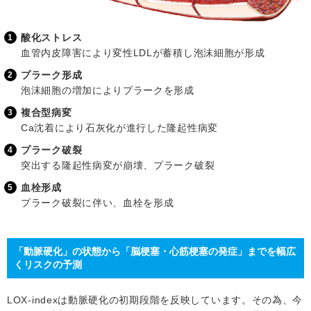
酸化ストレス
1
血管内皮障害により変性LDLが蓄積し泡沫細胞が形成
プラーク形成
2
泡沫細胞の増加によりプラークを形成
複合型病変
3
Ca沈着により石灰化が進行した隆起性病変
プラーク破裂
4
突出する隆起性病変が崩壊、プラーク破裂
血栓形成
5
プラーク破裂に伴い、血栓を形成
「動脈硬化」の状態から「脳梗塞・心筋梗塞の発症」までを幅広
くリスクの予測
LOX-indexは動脈硬化の初期段階を反映しています。その為、今