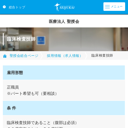
メニュー
総合トップ
医療法人 聖授会
臨床検査技師
臨床検査技師
聖授会総合ページ
採用情報（求人情報）
雇用形態
正職員
※パート希望も可（要相談）
条 件
臨床検査技師であること（腹部は必須）