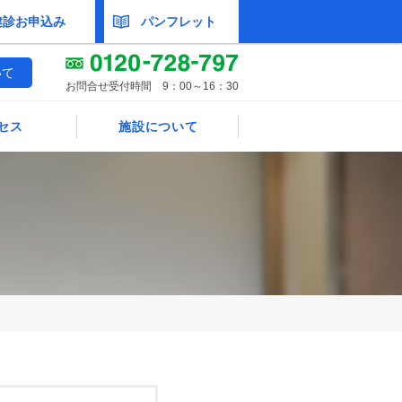
健診お申込み
パンフレット
いて
お問合せ受付時間 9：00～16：30
セス
施設について
施設概要
施設ギャラリー
年間スケジュール
医師紹介