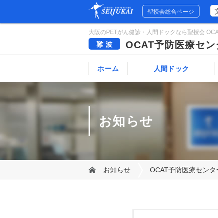
聖授会総合ページ
大阪のPETがん健診・人間ドックなら聖授会 OCAT
OCAT予防医療セン
難波
ホーム
人間ドック
健診コース一覧
オプション検査
健診の流れ
健診前のご注意
人間ドックQ&A
健診結果の見方
お知らせ
お知らせ
OCAT予防医療セン