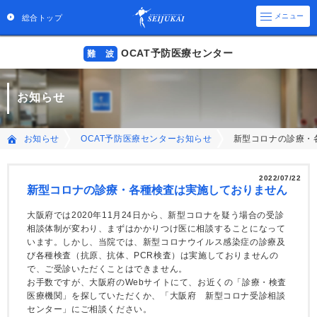
メニュー
総合トップ
OCAT予防医療センター
難 波
お知らせ
新型コロナの診療・
お知らせ
OCAT予防医療センターお知らせ
2022/07/22
新型コロナの診療・各種検査は実施しておりません
大阪府では2020年11月24日から、新型コロナを疑う場合の受診
相談体制が変わり、まずはかかりつけ医に相談することになって
います。しかし、当院では、新型コロナウイルス感染症の診療及
び各種検査（抗原、抗体、PCR検査）は実施しておりませんの
で、ご受診いただくことはできません。
お手数ですが、大阪府のWebサイトにて、お近くの「診療・検査
医療機関」を探していただくか、「大阪府 新型コロナ受診相談
センター」にご相談ください。