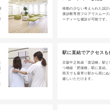
新
移動の少ない考えられた設計
レ
康診断専用フロアでスムーズ
望
ーディーな健診が可能です。
駅に直結でアクセスも
技
京阪中之島線「渡辺橋」駅と
成
つ橋線「肥後橋」駅に直結。
け
雨天でも最寄り駅から雨にぬ
越しいただけます。
技