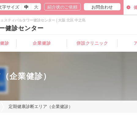
文字サイズ
中
大
紹介状のご依頼
お問合わせ
ェスティバルタワー健診センター | 大阪 北区 中之島
ー健診センター
病健診
企業健診
併設クリニック
内科
婦人科
ア（企業健診）
定期健康診断エリア（企業健診）