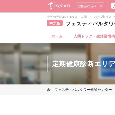
聖授会総合ページ
大阪の大腸3D-CT検査・人間ドックなら聖授会 フ
フェスティバルタワ
中之島
ホーム
人間ドック・生活習慣
健診コース一覧
オプション検査
健診の流れ
健診前のご注意
人間ドックQ&A
健診結果の見方
定期健康診断エリ
フェスティバルタワー健診センター