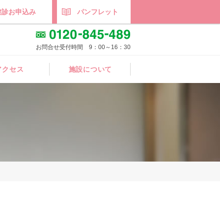
健診お申込み
パンフレット
お問合せ受付時間 9：00～16：30
アクセス
施設について
施設概要
施設ギャラリー
年間スケジュール
医師紹介