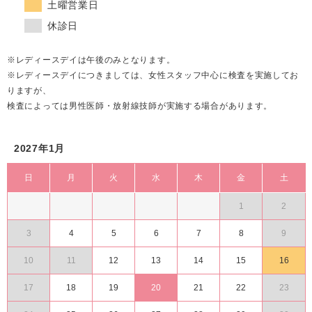
土曜営業日
休診日
※レディースデイは午後のみとなります。
※レディースデイにつきましては、女性スタッフ中心に検査を実施してお
りますが、
検査によっては男性医師・放射線技師が実施する場合があります。
2027年1月
日
月
火
水
木
金
土
1
2
3
4
5
6
7
8
9
10
11
12
13
14
15
16
17
18
19
20
21
22
23