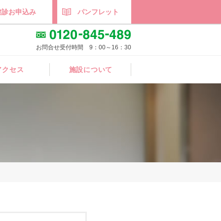
健診お申込み
パンフレット
お問合せ受付時間 9：00～16：30
アクセス
施設について
施設概要
施設ギャラリー
年間スケジュール
医師紹介