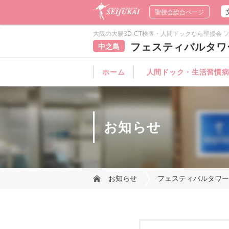
聖授会総合ページ
大阪の大腸3D-CT検査・人間ドックなら聖授会 フ
フェスティバルタワ
中之島
ホーム
人間ドック・生活習慣
健診コース一覧
オプション検査
健診の流れ
健診前のご注意
人間ドックQ&A
健診結果の見方
お知らせ
お知らせ
フェスティバルタワー