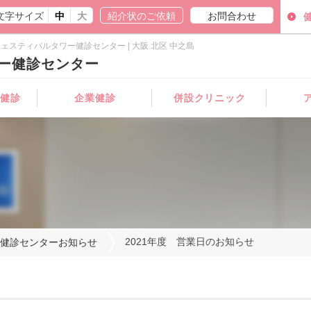
文字サイズ
中
大
紹介状のご依頼
お問合わせ
ェスティバルタワー健診センター | 大阪 北区 中之島
ー健診センター
病健診
企業健診
併設クリニック
内科
婦人科
2021年度 営業日のお知らせ
健診センターお知らせ